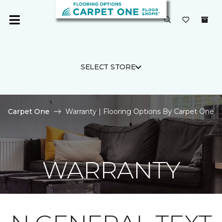
SELECT STORE
Carpet One
Warranty | Flooring Options By Carpet One
WARRANTY